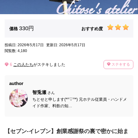
330円
価格
おすすめ度
投稿日: 2026年5月17日
更新日: 2026年5月17日
閲覧数: 4,180
6
この人たち
がステキしました
ステキする
author
智兎瀬
さん
ちとせと申します(*^▽^*) 元ホテル従業員・ハンドメ
イド作家、料飲の知...
【セブン-イレブン】創業感謝祭の裏で密かに始ま