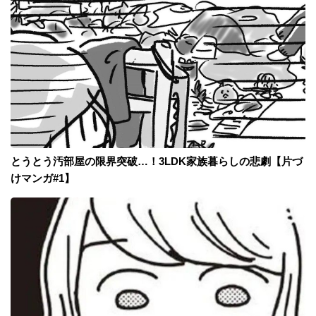
とうとう汚部屋の限界突破…！3LDK家族暮らしの悲劇【片づ
けマンガ#1】