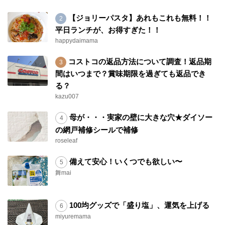
【ジョリーパスタ】あれもこれも無料！！
平日ランチが、お得すぎた！！
happydaimama
コストコの返品方法について調査！返品期
間はいつまで？賞味期限を過ぎても返品でき
る？
kazu007
母が・・・実家の壁に大きな穴★ダイソー
の網戸補修シールで補修
roseleaf
備えて安心！いくつでも欲しい〜
舞mai
100均グッズで「盛り塩」、運気を上げる
miyuremama