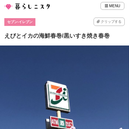
MENU
クリップする
セブン-イレブン
えびとイカの海鮮春巻/黒いすき焼き春巻