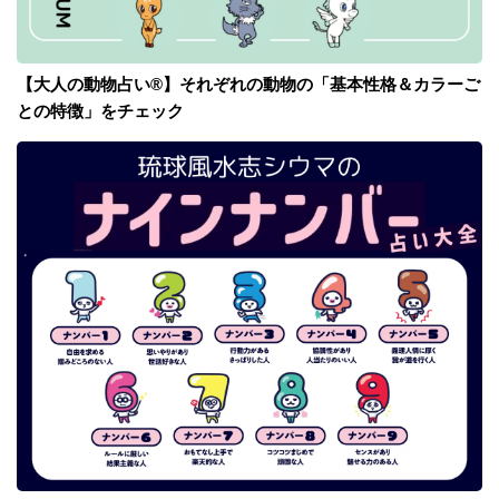
【大人の動物占い®】それぞれの動物の「基本性格＆カラーご
との特徴」をチェック