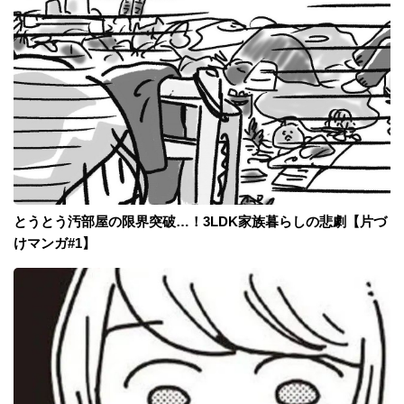
とうとう汚部屋の限界突破…！3LDK家族暮らしの悲劇【片づ
けマンガ#1】