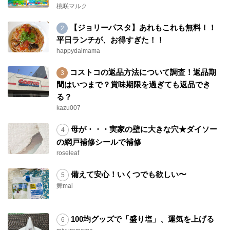
桃咲マルク
【ジョリーパスタ】あれもこれも無料！！
平日ランチが、お得すぎた！！
happydaimama
コストコの返品方法について調査！返品期
間はいつまで？賞味期限を過ぎても返品でき
る？
kazu007
母が・・・実家の壁に大きな穴★ダイソー
の網戸補修シールで補修
roseleaf
備えて安心！いくつでも欲しい〜
舞mai
100均グッズで「盛り塩」、運気を上げる