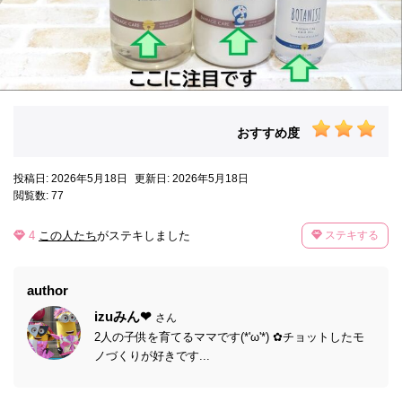
おすすめ度
投稿日: 2026年5月18日
更新日: 2026年5月18日
閲覧数: 77
4
この人たち
がステキしました
ステキする
author
izuみん❤
さん
2人の子供を育てるママです(*'ω'*) ✿チョットしたモ
ノづくりが好きです...