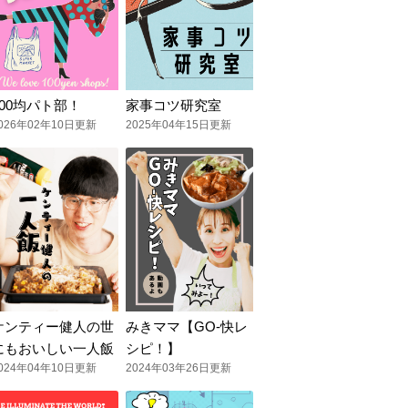
100均パト部！
家事コツ研究室
026年02年10日更新
2025年04年15日更新
ケンティー健人の世
みきママ【GO-快レ
にもおいしい一人飯
シピ！】
024年04年10日更新
2024年03年26日更新