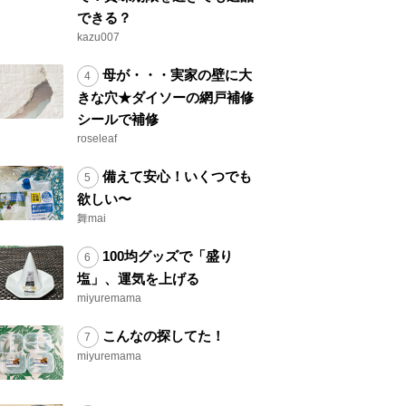
できる？
kazu007
母が・・・実家の壁に大
きな穴★ダイソーの網戸補修
シールで補修
roseleaf
備えて安心！いくつでも
欲しい〜
舞mai
100均グッズで「盛り
塩」、運気を上げる
miyuremama
こんなの探してた！
miyuremama