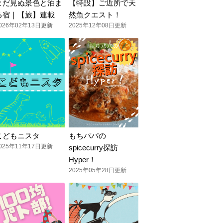
まだ見ぬ景色と泊ま
【特設】ご近所で天
る宿｜【旅】連載
然魚クエスト！
026年02年13日更新
2025年12年08日更新
こどもニスタ
もちパパの
025年11年17日更新
spicecurry探訪
Hyper！
2025年05年28日更新