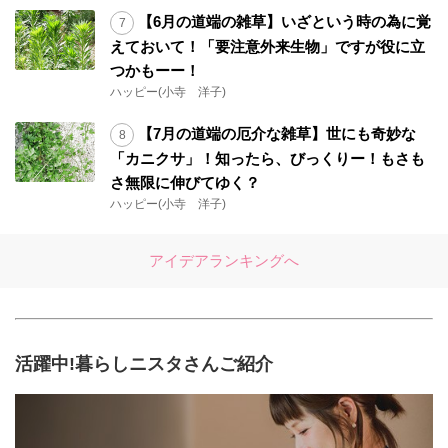
【6月の道端の雑草】いざという時の為に覚
えておいて！「要注意外来生物」ですが役に立
つかもーー！
ハッピー(小寺 洋子)
【7月の道端の厄介な雑草】世にも奇妙な
「カニクサ」！知ったら、びっくりー！もさも
さ無限に伸びてゆく？
ハッピー(小寺 洋子)
アイデアランキングへ
活躍中!暮らしニスタさんご紹介