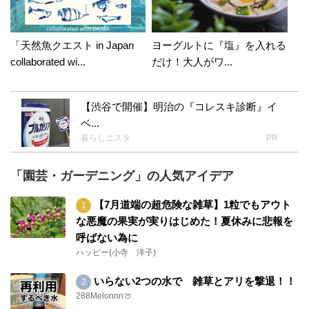
「天然魚クエスト in Japan
ヨーグルトに『塩』を入れる
collaborated wi...
だけ！大人がワ...
【渋谷で開催】明治の『コレスキ診断』イ
ベ...
暮らしニスタ
PR
「園芸・ガーデニング」の人気アイデア
【7月道端の超危険な雑草】1粒でもアウト
な悪魔の果実が実りはじめた！夏休みに悲報を
呼ばない為に
ハッピー(小寺 洋子)
いらない2つの水で 雑草とアリを撃退！！
288Melonnn🍈