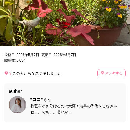
投稿日: 2026年5月7日
更新日: 2026年5月7日
閲覧数: 5,054
9
この人たち
がステキしました
ステキする
author
*ココ*
さん
竹藪をかき分けるのは大変！装具の準備をしなきゃ
ね。。でも。。暑いか...