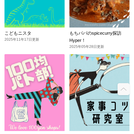
こどもニスタ
もちパパのspicecurry探訪
2025年11年17日更新
Hyper！
2025年05年28日更新