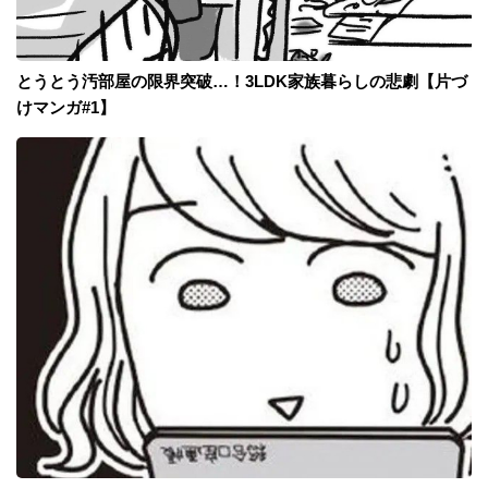
とうとう汚部屋の限界突破…！3LDK家族暮らしの悲劇【片づ
けマンガ#1】