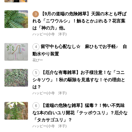
【9月の道端の危険雑草】天国の木とも呼ば
れる「ニワウルシ」！触るとかぶれる？花言葉
は「神の力」他。
ハッピー(小寺 洋子)
留守中も心配なし☆ 麻ひもでお手軽♪ 自
動水やり装置
花ぴー
【厄介な有毒雑草】お子様注意！な「コニ
シキソウ」！秋の駆除を見逃すな！その理由と
は？
ハッピー(小寺 洋子)
【道端の危険な雑草】猛毒？！怖い不気味
な1本の白いユリ開花「テッポウユリ」？厄介な
「タカサゴユリ」？
ハッピー(小寺 洋子)