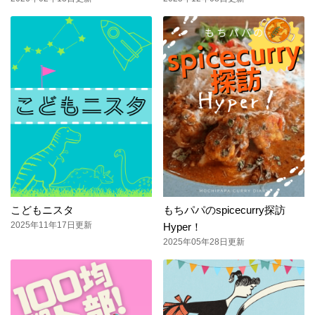
こどもニスタ
もちパパのspicecurry探訪
2025年11年17日更新
Hyper！
2025年05年28日更新