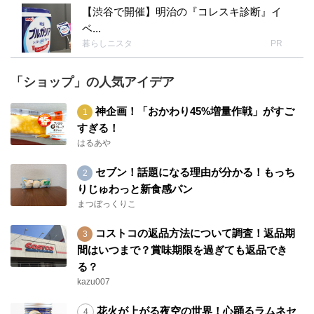
【渋谷で開催】明治の『コレスキ診断』イ
ベ...
暮らしニスタ
PR
「ショップ」の人気アイデア
神企画！「おかわり45%増量作戦」がすご
すぎる！
はるあや
セブン！話題になる理由が分かる！もっち
りじゅわっと新食感パン
まつぼっくりこ
コストコの返品方法について調査！返品期
間はいつまで？賞味期限を過ぎても返品でき
る？
kazu007
花火が上がる夜空の世界！心踊るラムネセ