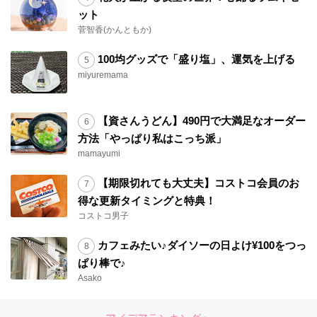
ット
菅智香(かんともか)
100均グッズで「盛り塩」、運気を上げる
miyuremama
【資さんうどん】490円で大満足なオーダー
方法「やっぱり私はこっち派」
mamayumi
【期限切れても大丈夫】コストコ会員のお
得な更新タイミングと特典！
コストコ男子
カフェみたい♪ダイソーの日よけ¥100をつっ
ぱり棒で♪
Asako