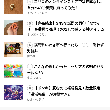
スリコのオンラインストアでは在庫なし。
自分へのご褒美に買ってみた！
まつぼっくりこ
【完売続出】SNSで話題の貝印「なでそ
り」を薬局で発見！水なしで使える神アイテム
まつぼっくりこ
福島県いわき市へ行ったら、ここ！迷わず
海鮮丼
舞mai
こんなの欲しかった！セリアの透明のゼリ
ーねんど♪
桃咲マルク
【ドンキ】夏なのに福袋発見！数量限定
「温活福袋」がお得すぎた
ひまわり男子