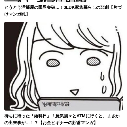
とうとう汚部屋の限界突破…！3LDK家族暮らしの悲劇【片づ
けマンガ#1】
待ちに待った「給料日」！意気揚々とATMに行くと、まさか
の出来事が…！？【お金ビギナーの貯蓄マンガ】