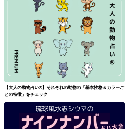
【大人の動物占い®】それぞれの動物の「基本性格＆カラーご
との特徴」をチェック