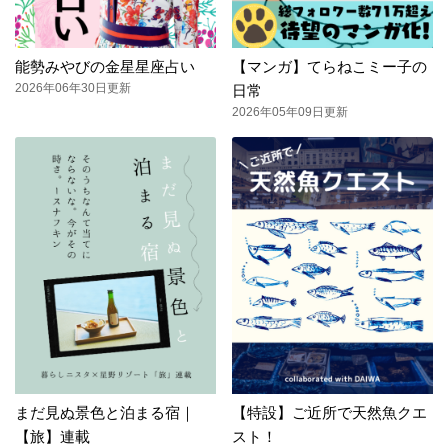
能勢みやびの金星星座占い
【マンガ】てらねこミー子の
2026年06年30日更新
日常
2026年05年09日更新
まだ見ぬ景色と泊まる宿｜
【特設】ご近所で天然魚クエ
【旅】連載
スト！