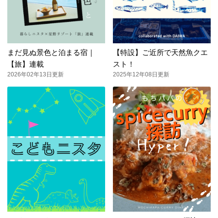
まだ見ぬ景色と泊まる宿｜
【特設】ご近所で天然魚クエ
【旅】連載
スト！
2026年02年13日更新
2025年12年08日更新