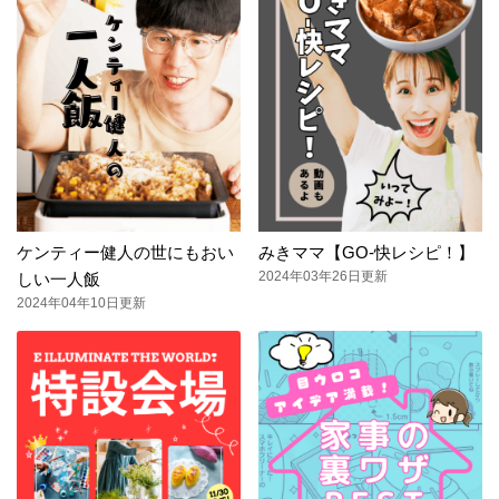
ケンティー健人の世にもおい
みきママ【GO-快レシピ！】
2024年03年26日更新
しい一人飯
2024年04年10日更新