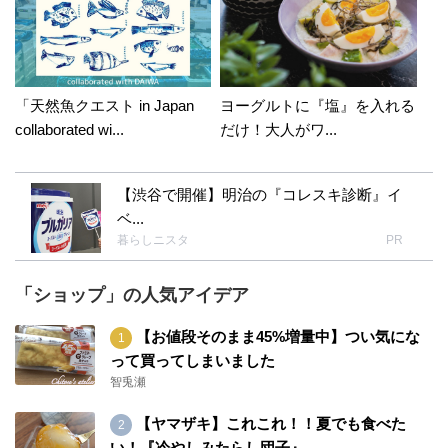
「天然魚クエスト in Japan
ヨーグルトに『塩』を入れる
collaborated wi...
だけ！大人がワ...
【渋谷で開催】明治の『コレスキ診断』イ
ベ...
暮らしニスタ
PR
「ショップ」の人気アイデア
【お値段そのまま45%増量中】つい気にな
って買ってしまいました
智兎瀬
【ヤマザキ】これこれ！！夏でも食べた
い！『冷やしみたらし団子』