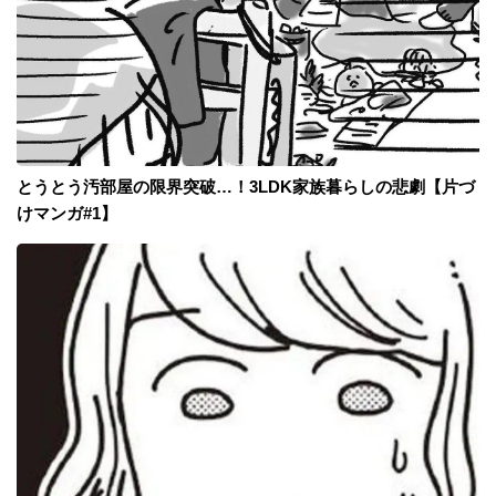
とうとう汚部屋の限界突破…！3LDK家族暮らしの悲劇【片づ
けマンガ#1】