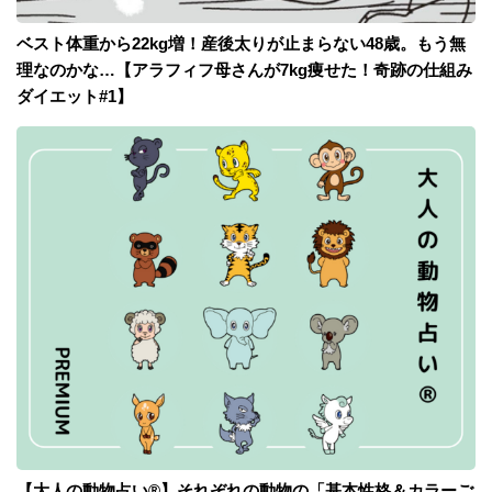
ベスト体重から22kg増！産後太りが止まらない48歳。もう無
理なのかな…【アラフィフ母さんが7kg痩せた！奇跡の仕組み
ダイエット#1】
【大人の動物占い®】それぞれの動物の「基本性格＆カラーご