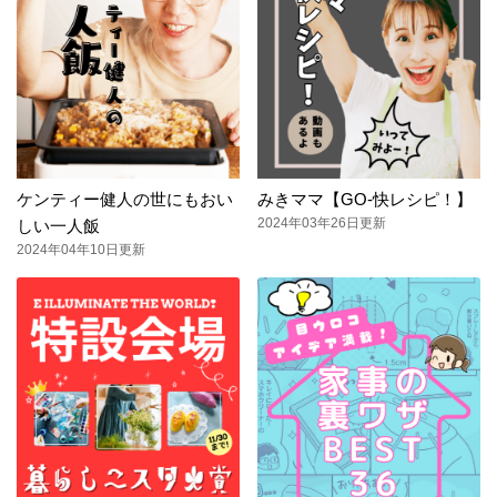
ケンティー健人の世にもおい
みきママ【GO-快レシピ！】
2024年03年26日更新
しい一人飯
2024年04年10日更新