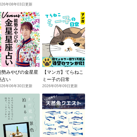
026年08年03日更新
能勢みやびの金星星
【マンガ】てらねこ
座占い
ミー子の日常
026年06年30日更新
2026年05年09日更新