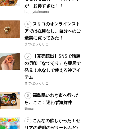
が、お得すぎた！！
happydaimama
スリコのオンラインスト
アでは在庫なし。自分へのご
褒美に買ってみた！
まつぼっくりこ
【完売続出】SNSで話題
の貝印「なでそり」を薬局で
発見！水なしで使える神アイ
テム
まつぼっくりこ
福島県いわき市へ行った
ら、ここ！迷わず海鮮丼
舞mai
こんなの欲しかった！セ
リアの透明のゼリーねんど♪