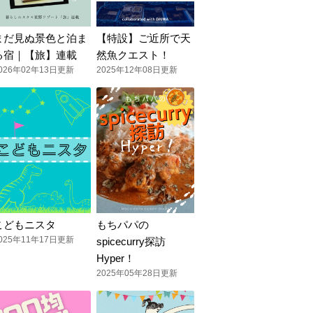
まだ見ぬ景色と泊ま
【特設】ご近所で天
る宿｜【旅】連載
然魚クエスト！
026年02年13日更新
2025年12年08日更新
こどもニスタ
もちパパの
025年11年17日更新
spicecurry探訪
Hyper！
2025年05年28日更新