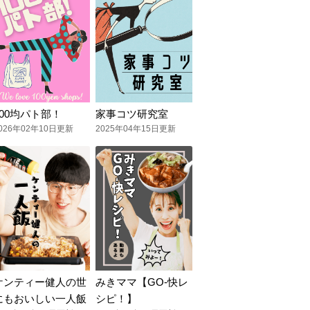
100均パト部！
家事コツ研究室
026年02年10日更新
2025年04年15日更新
ケンティー健人の世
みきママ【GO-快レ
にもおいしい一人飯
シピ！】