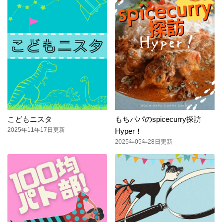
こどもニスタ
もちパパのspicecurry探訪
2025年11年17日更新
Hyper！
2025年05年28日更新