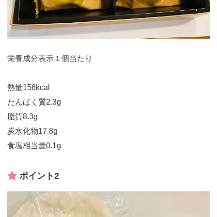
栄養成分表示１個当たり
熱量156kcal
たんぱく質2.3g
脂質8.3g
炭水化物17.8g
食塩相当量0.1g
ポイント2