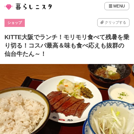
MENU
クリップする
ショップ
KITTE大阪でランチ！モリモリ食べて残暑を乗
り切る！コスパ最高＆味も食べ応えも抜群の
仙台牛たん～！