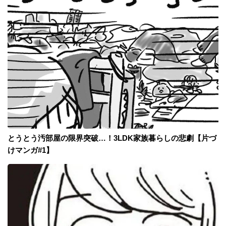
とうとう汚部屋の限界突破…！3LDK家族暮らしの悲劇【片づ
けマンガ#1】