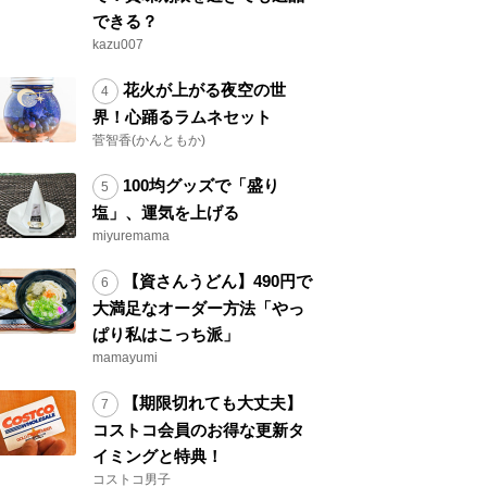
できる？
kazu007
花火が上がる夜空の世
界！心踊るラムネセット
菅智香(かんともか)
100均グッズで「盛り
塩」、運気を上げる
miyuremama
【資さんうどん】490円で
大満足なオーダー方法「やっ
ぱり私はこっち派」
mamayumi
【期限切れても大丈夫】
コストコ会員のお得な更新タ
イミングと特典！
コストコ男子