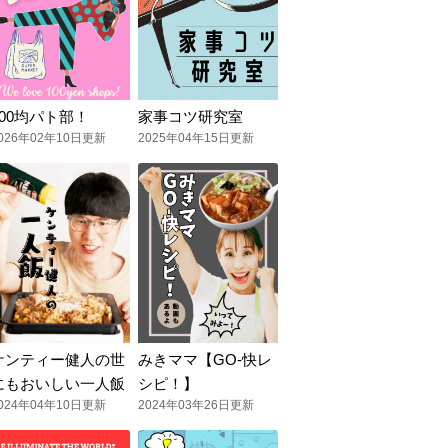
100均パト部！
家事コツ研究室
026年02年10日更新
2025年04年15日更新
ケンティー健人の世
みきママ【GO-快レ
にもおいしい一人飯
シピ！】
024年04年10日更新
2024年03年26日更新