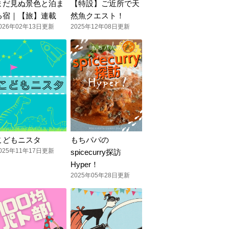
まだ見ぬ景色と泊ま
【特設】ご近所で天
る宿｜【旅】連載
然魚クエスト！
026年02年13日更新
2025年12年08日更新
こどもニスタ
もちパパの
025年11年17日更新
spicecurry探訪
Hyper！
2025年05年28日更新