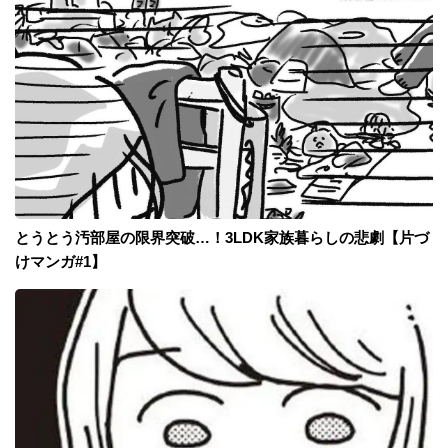
とうとう汚部屋の限界突破…！3LDK家族暮らしの悲劇【片づ
けマンガ#1】