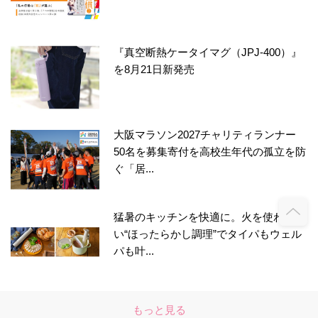
『真空断熱ケータイマグ（JPJ-400）』
を8月21日新発売
大阪マラソン2027チャリティランナー
50名を募集寄付を高校生年代の孤立を防
ぐ「居...
猛暑のキッチンを快適に。火を使わな
い“ほったらかし調理”でタイパもウェル
パも叶...
もっと見る