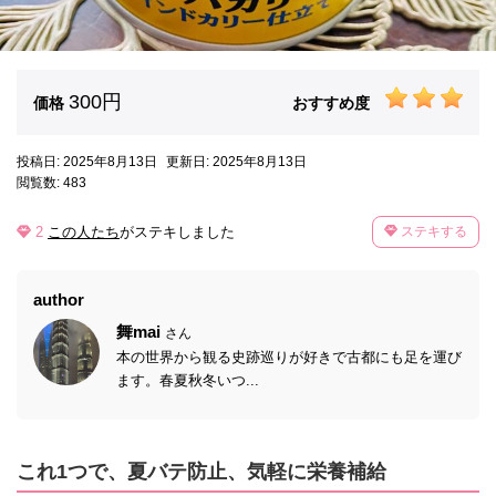
300円
価格
おすすめ度
投稿日: 2025年8月13日
更新日: 2025年8月13日
閲覧数: 483
2
この人たち
がステキしました
ステキする
author
舞mai
さん
本の世界から観る史跡巡りが好きで古都にも足を運び
ます。春夏秋冬いつ...
これ1つで、夏バテ防止、気軽に栄養補給