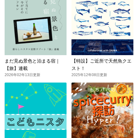
まだ見ぬ景色と泊まる宿｜
【特設】ご近所で天然魚クエ
【旅】連載
スト！
2026年02年13日更新
2025年12年08日更新