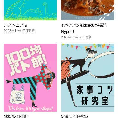
こどもニスタ
もちパパのspicecurry探訪
2025年11年17日更新
Hyper！
2025年05年28日更新
100均パト部！
家事コツ研究室