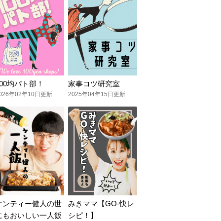
100均パト部！
家事コツ研究室
026年02年10日更新
2025年04年15日更新
ケンティー健人の世
みきママ【GO-快レ
にもおいしい一人飯
シピ！】