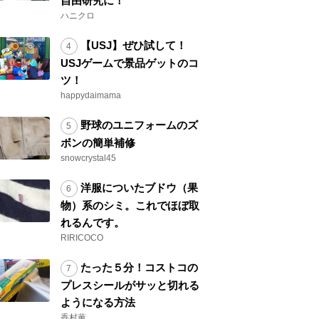
自由研究に！
ハニクロ
【USJ】ぜひ試して！
USJゲームで景品ゲットのコ
ツ！
happydaimama
野球のユニフォームのズ
ボンの簡単補修
snowcrystal45
洋服についたブドウ（果
物）系のシミ。これでほぼ取
れるんです。
RIRICOCO
たった５分！コストコの
プレスシールがサッと切れる
ようになる方法
香村薫