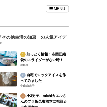
MENU
「その他生活の知恵」の人気アイデ
ア
知っとく情報！布団圧縮
袋のスライダーがない時！
舞mai
自宅でロックアイスを作
ってみました
中山由未子
小3男子、michiカエルさ
んのプラ板昆虫標本に挑戦☆