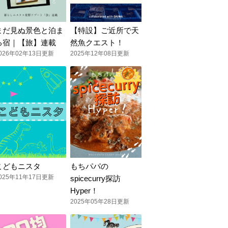
まだ見ぬ景色と泊ま
【特設】ご近所で天
る宿｜【旅】連載
然魚クエスト！
026年02年13日更新
2025年12年08日更新
こどもニスタ
もちパパの
025年11年17日更新
spicecurry探訪
Hyper！
2025年05年28日更新