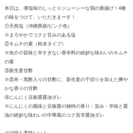
本日は、薄塩味のしっとりジューシーな鶏の唐揚げ！4種
の味をつけて、いただきまーす！
①天然塩（沖縄県産/ピンク色）
※まろやかでコクと甘みのある塩
②キムチの素（粉末タイプ）
※魚介の旨味と辛すぎない香辛料の絶妙な味わいのキムチ
の素
③新生姜甘酢
※昆布・黒酢入りの甘酢に、新生姜の千切りを加えた爽や
かな香りの甘酢
④にんにく豆板醤醤油ダレ
※にんにくの風味と豆板醤の独特の香り・旨み・辛味と醤
油の絶妙な味わいの中華風のコク旨辛醤油ダレ
どの味も美味しい！