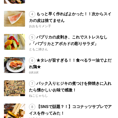
もっと早く作ればよかった！！次からスイ
カの皮は捨てません
おおもりメシ子
パプリカの皮剥き、これでストレスなし
♪「パプリカとアボカドの彩りサラダ」
ともこ姉さん
★タレが旨すぎる！！食べるラー油でよだ
れ鶏★
cot.cot
パック入りヒジキの煮つけを卵焼きに入れ
たら懐かしいお味で感激！
ねこじゃらし
【SNSで話題？！】ココナッツサブレでア
イスを作ってみた！