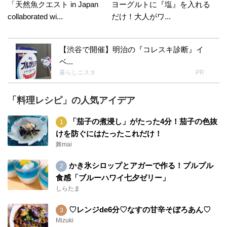
「天然魚クエスト in Japan
ヨーグルトに『塩』を入れる
collaborated wi...
だけ！大人がワ...
【渋谷で開催】明治の『コレスキ診断』イ
ベ...
暮らしニスタ
PR
「料理レシピ」の人気アイデア
「茄子の煮浸し」がたった4分！茄子の色抜
けを防ぐにはたったこれだけ！
舞mai
かき氷シロップとアガーで作る！プルプル
食感「ブルーハワイ七夕ゼリー」
しらたま
♡レンジde6分♡なすの甘辛そぼろあん♡
Mizuki