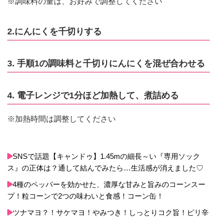
※調味料の量は、お好みで調整してください
2.にんにくを千切りする
3. 手順1の調味料と千切りにんにくを混ぜ合わせる
4. 電子レンジで1分ほど加熱して、煮詰める
※加熱時間は調整してください
SNSで話題【キャンドゥ】1.45mの細長～い『専用ソック
ス』の正体は？通して結んでみたら…生活感が消えました♡
4種のペッパーを効かせた、濃厚な甘みと旨みのコーンスー
プ！粒コーンで2つの味わいと食感！コーン缶！
ツナマヨ？！サケマヨ！やみつき！しっとりコク旨！ピリ辛