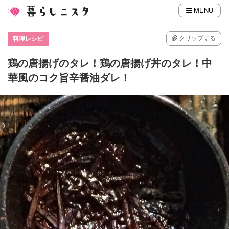
MENU
クリップする
料理レシピ
鶏の唐揚げのタレ！鶏の唐揚げ丼のタレ！中
華風のコク旨辛醤油ダレ！