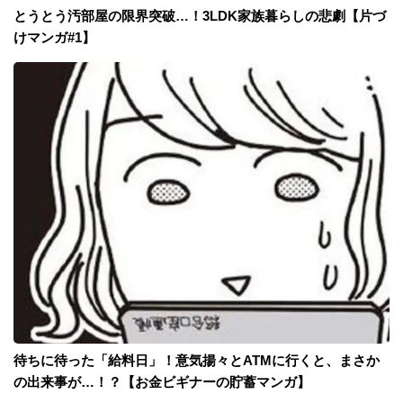
とうとう汚部屋の限界突破…！3LDK家族暮らしの悲劇【片づ
けマンガ#1】
待ちに待った「給料日」！意気揚々とATMに行くと、まさか
の出来事が…！？【お金ビギナーの貯蓄マンガ】