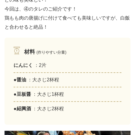
今回は、④のタレのご紹介です！
鶏もも肉の唐揚げに付けて食べても美味しいですが、白飯
と合わせると絶品！
材料
(作りやすい分量)
にんにく
：2片
●醤油
：大さじ2杯程
●豆板醤
：大さじ1杯程
●紹興酒
：大さじ2杯程