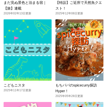
まだ見ぬ景色と泊まる宿｜
【特設】ご近所で天然魚クエ
【旅】連載
スト！
2026年02年13日更新
2025年12年08日更新
こどもニスタ
もちパパのspicecurry探訪
2025年11年17日更新
Hyper！
2025年05年28日更新