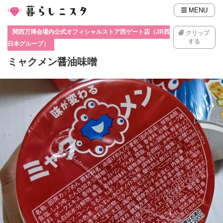
MENU
関西万博会場内公式オフィシャルストア西ゲート店（JR西
クリップ
する
日本グループ）
ミャクメン醤油味噌