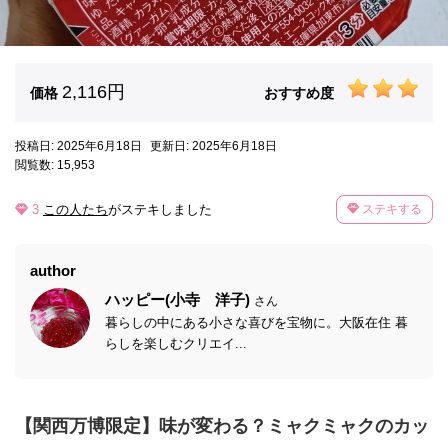
2,116円
価格
おすすめ度
投稿日: 2025年6月18日
更新日: 2025年6月18日
閲覧数: 15,953
3
この人たち
がステキしました
ステキする
author
ハッピー(小寺 洋子)
さん
暮らしの中にある小さな喜びを宝物に。大阪在住 暮
らしを楽しむクリエイ...
【関西万博限定】味が変わる？ミャクミャクのカッ