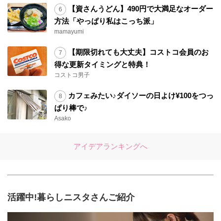
【資さんうどん】490円で大満足なオーダー
方法「やっぱり私はこっち派」
mamayumi
【期限切れても大丈夫】コストコ会員のお
得な更新タイミングと特典！
コストコ男子
カフェみたい♪ダイソーの日よけ¥100をつっ
ぱり棒で♪
Asako
アイデアランキングへ
活躍中!暮らしニスタさんご紹介