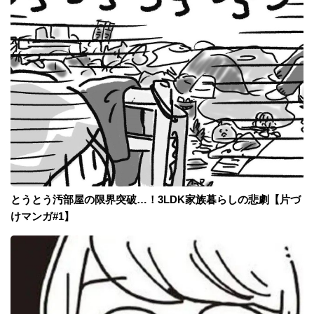
とうとう汚部屋の限界突破…！3LDK家族暮らしの悲劇【片づ
けマンガ#1】