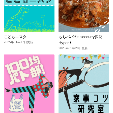
こどもニスタ
もちパパのspicecurry探訪
2025年11年17日更新
Hyper！
2025年05年28日更新