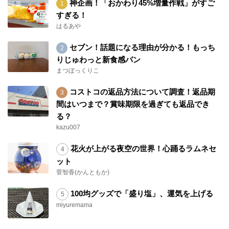
神企画！「おかわり45%増量作戦」がすご
すぎる！
はるあや
セブン！話題になる理由が分かる！もっち
りじゅわっと新食感パン
まつぼっくりこ
コストコの返品方法について調査！返品期
間はいつまで？賞味期限を過ぎても返品でき
る？
kazu007
花火が上がる夜空の世界！心踊るラムネセ
ット
菅智香(かんともか)
100均グッズで「盛り塩」、運気を上げる
miyuremama