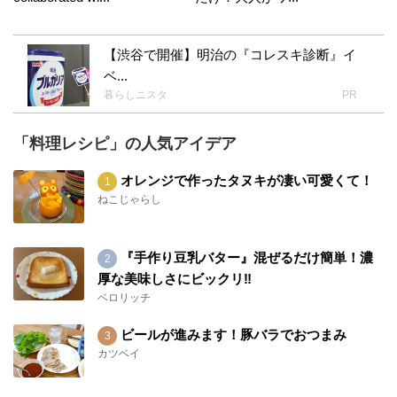
【渋谷で開催】明治の『コレスキ診断』イ
ベ...
暮らしニスタ
PR
「料理レシピ」の人気アイデア
オレンジで作ったタヌキが凄い可愛くて！
ねこじゃらし
『手作り豆乳バター』混ぜるだけ簡単！濃
厚な美味しさにビックリ‼︎
ベロリッチ
ビールが進みます！豚バラでおつまみ
カツベイ