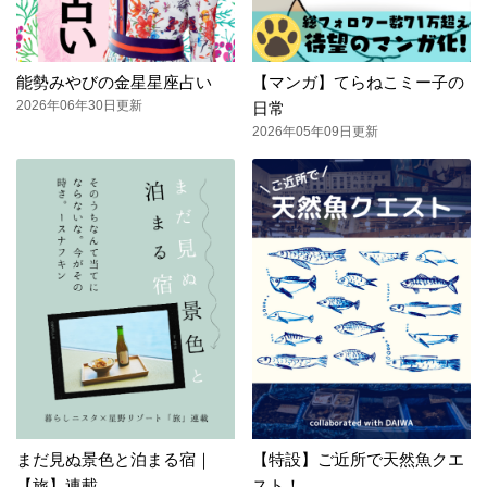
能勢みやびの金星星座占い
【マンガ】てらねこミー子の
2026年06年30日更新
日常
2026年05年09日更新
まだ見ぬ景色と泊まる宿｜
【特設】ご近所で天然魚クエ
【旅】連載
スト！