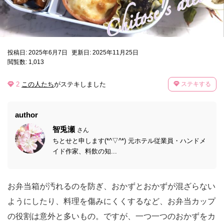
投稿日: 2025年6月7日
更新日: 2025年11月25日
閲覧数: 1,013
2
この人たち
がステキしました
ステキする
author
智兎瀬
さん
ちとせと申します(*^▽^*) 元ホテル従業員・ハンドメ
イド作家、料飲の知...
お弁当箱が汚れるのを防ぎ、おかずとおかずが混ざらない
ようにしたり、料理を傷みにくくするなど、お弁当カップ
の役割は意外と多いもの。ですが、一つ一つのおかずをカ