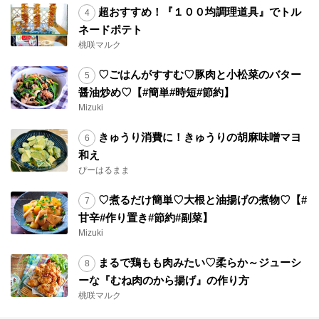
超おすすめ！『１００均調理道具』でトル
ネードポテト
桃咲マルク
♡ごはんがすすむ♡豚肉と小松菜のバター
醤油炒め♡【#簡単#時短#節約】
Mizuki
きゅうり消費に！きゅうりの胡麻味噌マヨ
和え
ぴーはるまま
♡煮るだけ簡単♡大根と油揚げの煮物♡【#
甘辛#作り置き#節約#副菜】
Mizuki
まるで鶏もも肉みたい♡柔らか～ジューシ
ーな『むね肉のから揚げ』の作り方
桃咲マルク