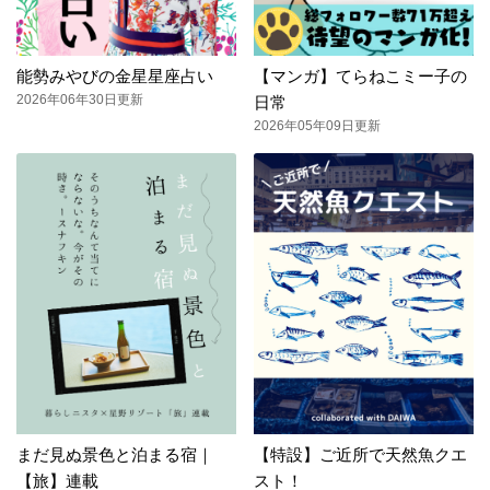
能勢みやびの金星星座占い
【マンガ】てらねこミー子の
2026年06年30日更新
日常
2026年05年09日更新
まだ見ぬ景色と泊まる宿｜
【特設】ご近所で天然魚クエ
【旅】連載
スト！