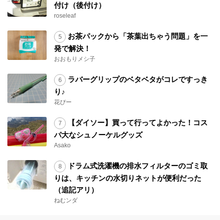
付け（後付け）
roseleaf
お茶パックから「茶葉出ちゃう問題」を一
発で解決！
おおもりメシ子
ラバーグリップのベタベタがコレですっき
り♪
花ぴー
【ダイソー】買って行ってよかった！コス
パ大なシュノーケルグッズ
Asako
ドラム式洗濯機の排水フィルターのゴミ取
りは、キッチンの水切りネットが便利だった
（追記アリ）
ねむンダ