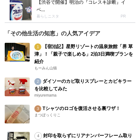
【渋谷で開催】明治の『コレスキ診断』イ
ベ...
暮らしニスタ
PR
「その他生活の知恵」の人気アイデア
【宿泊記】星野リゾートの温泉旅館「界 草
津」！「親子で楽しめる」2泊3日満喫プランを
紹介
もーみん山猫
ダイソーのカビ取りスプレーとカビキラー
を比較してみた
miyuremama
Tシャツのロゴを復活させる裏ワザ！
まつぼっくりこ
封印を取らずにリアナンバーフレーム取り