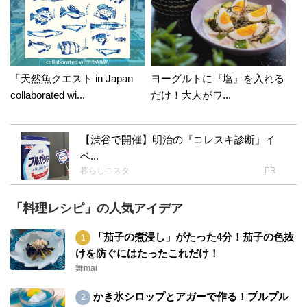
「天然魚クエスト in Japan
ヨーグルトに『塩』を入れる
collaborated wi...
だけ！大人がワ...
【渋谷で開催】明治の『コレスキ診断』イ
ベ...
暮らしニスタ
PR
「料理レシピ」の人気アイデア
「茄子の煮浸し」がたった4分！茄子の色抜
けを防ぐにはたったこれだけ！
舞mai
かき氷シロップとアガーで作る！プルプル