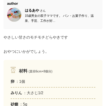
author
はるあや
さん
15歳男女の双子ママです。 パン・お菓子作り、温
泉、手芸、工作が好...
やさしい甘さのモチモチどらやきです
おやつにいかがでしょう。
材料
(直径6cm×8個分)
卵
：1個
みりん
：大さじ1/2
砂糖
：5g