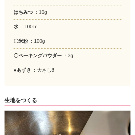
はちみつ
：10g
水
：100cc
〇米粉
：100g
〇ベーキングパウダー
：3g
●あずき
：大さじ8
生地をつくる