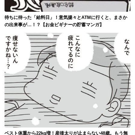
待ちに待った「給料日」！意気揚々とATMに行くと、まさか
の出来事が…！？【お金ビギナーの貯蓄マンガ】
ベスト体重から22kg増！産後太りが止まらない48歳。もう無