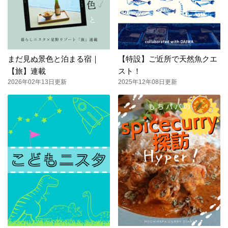
まだ見ぬ景色と泊まる宿｜
【特設】ご近所で天然魚クエ
【旅】連載
スト！
2026年02年13日更新
2025年12年08日更新