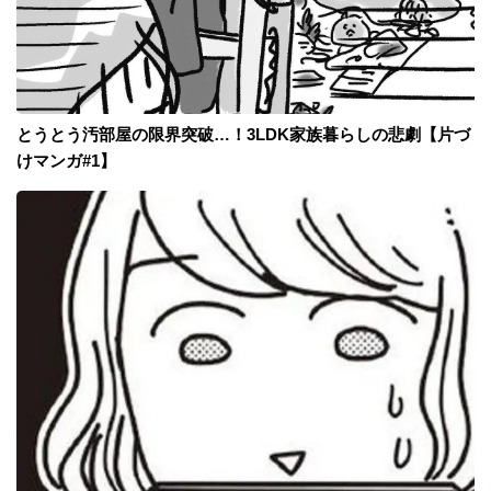
とうとう汚部屋の限界突破…！3LDK家族暮らしの悲劇【片づ
けマンガ#1】