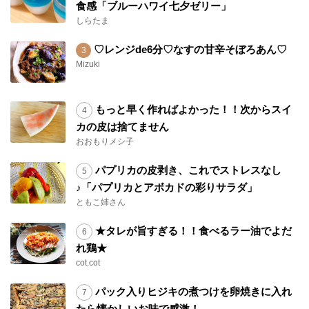
食感「ブルーハワイ七夕ゼリー」
しらたま
♡レンジde6分♡なすの甘辛そぼろあん♡
Mizuki
もっと早く作ればよかった！！次からスイ
カの皮は捨てません
おおもりメシ子
パプリカの皮剥き、これでストレスなし
♪「パプリカとアボカドの彩りサラダ」
ともこ姉さん
★タレが旨すぎる！！食べるラー油でよだ
れ鶏★
cot.cot
パック入りヒジキの煮つけを卵焼きに入れ
たら懐かしいお味で感激！