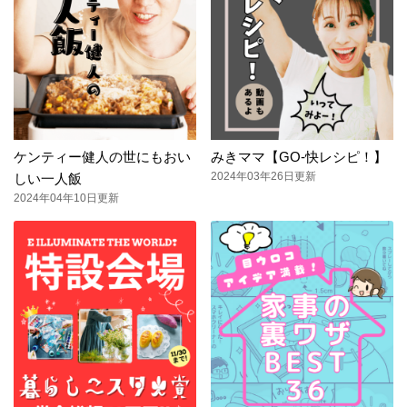
ケンティー健人の世にもおい
みきママ【GO-快レシピ！】
2024年03年26日更新
しい一人飯
2024年04年10日更新