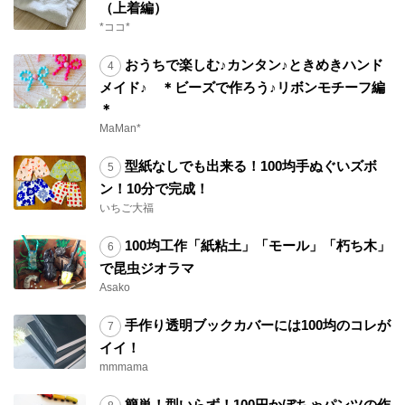
（上着編）
*ココ*
おうちで楽しむ♪カンタン♪ときめきハンド
メイド♪ ＊ビーズで作ろう♪リボンモチーフ編
＊
MaMan*
型紙なしでも出来る！100均手ぬぐいズボ
ン！10分で完成！
いちご大福
100均工作「紙粘土」「モール」「朽ち木」
で昆虫ジオラマ
Asako
手作り透明ブックカバーには100均のコレが
イイ！
mmmama
簡単！型いらず！100円かぼちゃパンツの作