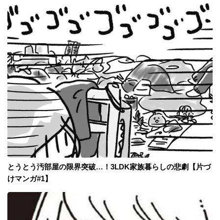
とうとう汚部屋の限界突破…！3LDK家族暮らしの悲劇【片づ
けマンガ#1】