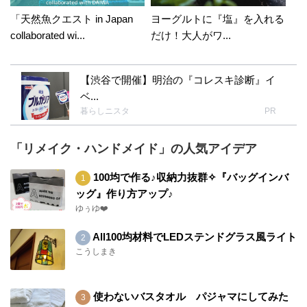
「天然魚クエスト in Japan
ヨーグルトに『塩』を入れる
collaborated wi...
だけ！大人がワ...
【渋谷で開催】明治の『コレスキ診断』イ
ベ...
暮らしニスタ
PR
「リメイク・ハンドメイド」の人気アイデア
100均で作る♪収納力抜群✧『バッグインバ
ッグ』作り方アップ♪
ゆぅゆ❤️
All100均材料でLEDステンドグラス風ライト
こうしまき
使わないバスタオル パジャマにしてみた