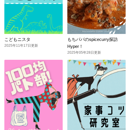
こどもニスタ
もちパパのspicecurry探訪
2025年11年17日更新
Hyper！
2025年05年28日更新