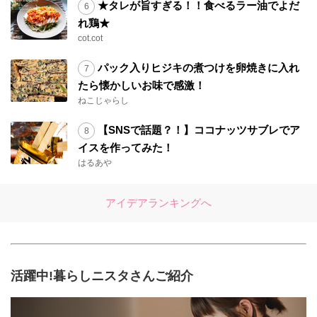
★タレが旨すぎる！！食べるラー油でよだ
れ鶏★
cot.cot
パック入りヒジキの煮つけを卵焼きに入れ
たら懐かしいお味で感激！
ねこじゃらし
【SNSで話題？！】ココナッツサブレでア
イスを作ってみた！
はるあや
アイデアランキングへ
活躍中!暮らしニスタさんご紹介