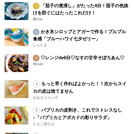
「茄子の煮浸し」がたった4分！茄子の色抜
けを防ぐにはたったこれだけ！
舞mai
かき氷シロップとアガーで作る！プルプル
食感「ブルーハワイ七夕ゼリー」
しらたま
♡レンジde6分♡なすの甘辛そぼろあん♡
Mizuki
もっと早く作ればよかった！！次からスイ
カの皮は捨てません
おおもりメシ子
パプリカの皮剥き、これでストレスなし
♪「パプリカとアボカドの彩りサラダ」
ともこ姉さん