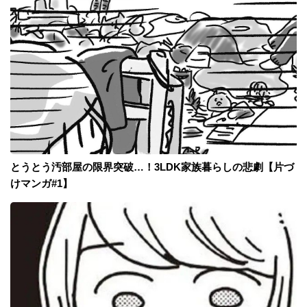
とうとう汚部屋の限界突破…！3LDK家族暮らしの悲劇【片づ
けマンガ#1】