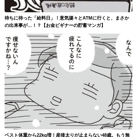
待ちに待った「給料日」！意気揚々とATMに行くと、まさか
の出来事が…！？【お金ビギナーの貯蓄マンガ】
ベスト体重から22kg増！産後太りが止まらない48歳。もう無