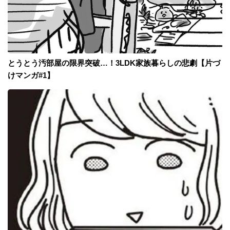
とうとう汚部屋の限界突破…！3LDK家族暮らしの悲劇【片づ
けマンガ#1】