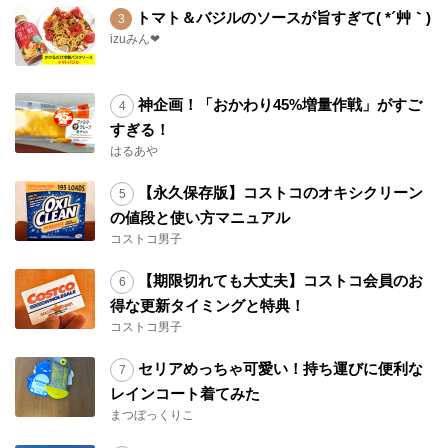
トマト＆バジルのソースが旨すぎて( *´艸｀)
izuみん❤
神企画！「おかわり45%増量作戦」がすご
すぎる！
はるあや
【永久保存版】コストコのオキシクリーン
の値段と使い方マニュアル
コストコ男子
【期限切れても大丈夫】コストコ会員のお
得な更新タイミングと特典！
コストコ男子
セリアめっちゃ可愛い！持ち運びに便利な
レインコート着てみた
まつぼっくりこ