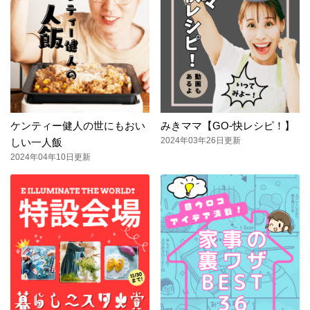
ケンティー健人の世にもおい
みきママ【GO-快レシピ！】
2024年03年26日更新
しい一人飯
2024年04年10日更新