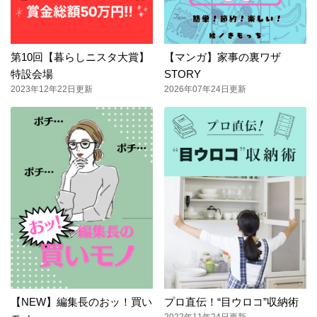
第10回【暮らしニスタ大賞】
【マンガ】家事の裏ワザ
特設会場
STORY
2023年12年22日更新
2026年07年24日更新
【NEW】編集長のおッ！買い
プロ直伝！“目ウロコ”収納術