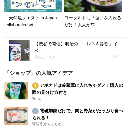
「天然魚クエスト in Japan
ヨーグルトに『塩』を入れる
collaborated wi...
だけ！大人がワ...
【渋谷で開催】明治の『コレスキ診断』イ
ベ...
暮らしニスタ
PR
「ショップ」の人気アイデア
アボカドは冷蔵庫に入れちゃダメ！購入の
際の見分け方付き
舞mai
電磁加熱だけで、肉と野菜がたっぷり食べ
られる！
菅智香(かんともか)