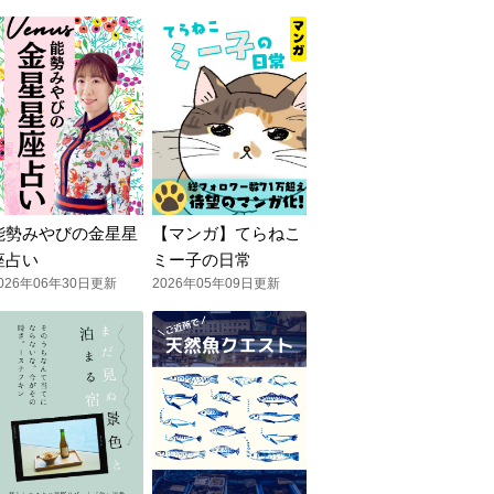
能勢みやびの金星星
【マンガ】てらねこ
座占い
ミー子の日常
026年06年30日更新
2026年05年09日更新