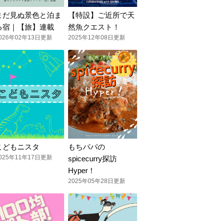
まだ見ぬ景色と泊ま
【特設】ご近所で天
る宿｜【旅】連載
然魚クエスト！
026年02年13日更新
2025年12年08日更新
こどもニスタ
もちパパの
025年11年17日更新
spicecurry探訪
Hyper！
2025年05年28日更新