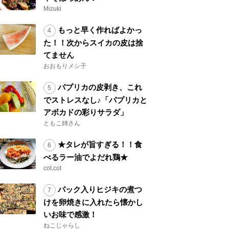
Mizuki
もっと早く作ればよかっ
た！！次からスイカの皮は捨
てません
おおもりメシ子
パプリカの皮剥き、これ
でストレスなし♪「パプリカと
アボカドの彩りサラダ」
ともこ姉さん
★タレが旨すぎる！！食
べるラー油でよだれ鶏★
cot.cot
パック入りヒジキの煮つ
けを卵焼きに入れたら懐かし
いお味で感激！
ねこじゃらし