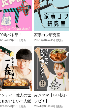
100均パト部！
家事コツ研究室
026年02年10日更新
2025年04年15日更新
ケンティー健人の世
みきママ【GO-快レ
にもおいしい一人飯
シピ！】
024年04年10日更新
2024年03年26日更新