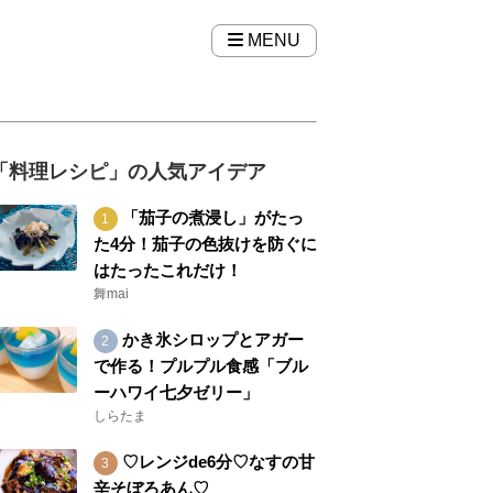
MENU
「料理レシピ」の人気アイデア
「茄子の煮浸し」がたっ
た4分！茄子の色抜けを防ぐに
はたったこれだけ！
舞mai
かき氷シロップとアガー
で作る！プルプル食感「ブル
ーハワイ七夕ゼリー」
しらたま
♡レンジde6分♡なすの甘
辛そぼろあん♡