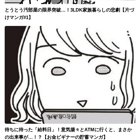
とうとう汚部屋の限界突破…！3LDK家族暮らしの悲劇【片づ
けマンガ#1】
待ちに待った「給料日」！意気揚々とATMに行くと、まさか
の出来事が…！？【お金ビギナーの貯蓄マンガ】