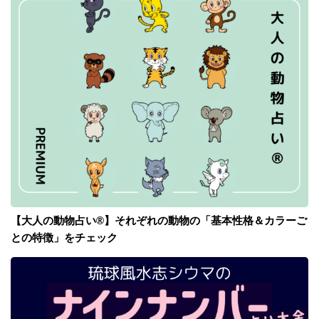
【大人の動物占い®】それぞれの動物の「基本性格＆カラーご
との特徴」をチェック