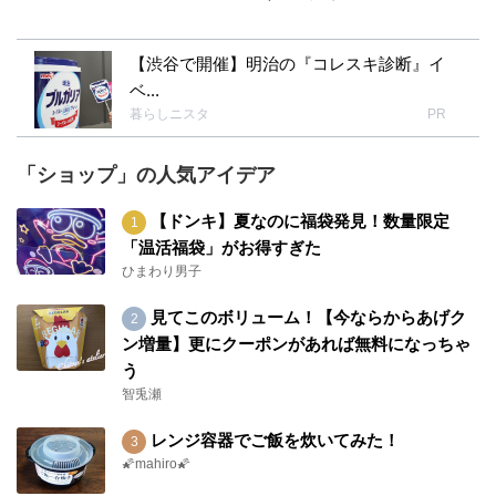
【渋谷で開催】明治の『コレスキ診断』イ
ベ...
暮らしニスタ
PR
「ショップ」の人気アイデア
【ドンキ】夏なのに福袋発見！数量限定
「温活福袋」がお得すぎた
ひまわり男子
見てこのボリューム！【今ならからあげク
ン増量】更にクーポンがあれば無料になっちゃ
う
智兎瀬
レンジ容器でご飯を炊いてみた！
🌠mahiro🌠