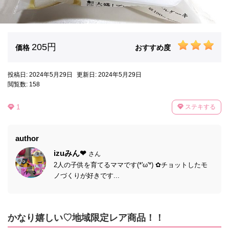
205円
価格
おすすめ度
投稿日: 2024年5月29日
更新日: 2024年5月29日
閲覧数: 158
1
ステキする
author
izuみん❤
さん
2人の子供を育てるママです(*'ω'*) ✿チョットしたモ
ノづくりが好きです...
かなり嬉しい♡地域限定レア商品！！