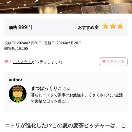
999円
価格
おすすめ度
投稿日: 2024年5月20日
更新日: 2024年5月20日
閲覧数: 16,195
2
この人たち
がステキしました
ステキする
author
まつぼっくりこ
さん
暮らしニスタで家事のお勉強中。くさくさしない生活
で素敵な日々を過ご...
ニトリが進化した!?この夏の麦茶ピッチャーは、こ