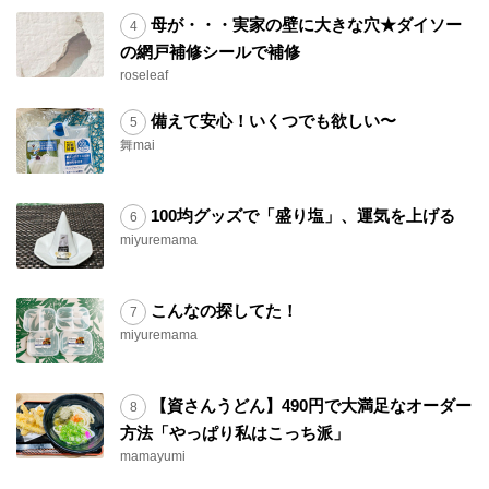
母が・・・実家の壁に大きな穴★ダイソー
の網戸補修シールで補修
roseleaf
備えて安心！いくつでも欲しい〜
舞mai
100均グッズで「盛り塩」、運気を上げる
miyuremama
こんなの探してた！
miyuremama
【資さんうどん】490円で大満足なオーダー
方法「やっぱり私はこっち派」
mamayumi