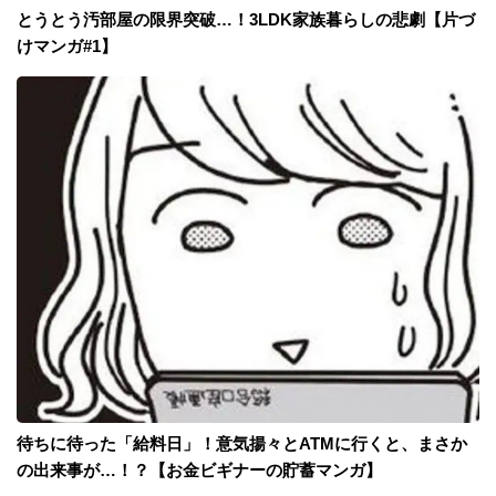
とうとう汚部屋の限界突破…！3LDK家族暮らしの悲劇【片づ
けマンガ#1】
待ちに待った「給料日」！意気揚々とATMに行くと、まさか
の出来事が…！？【お金ビギナーの貯蓄マンガ】