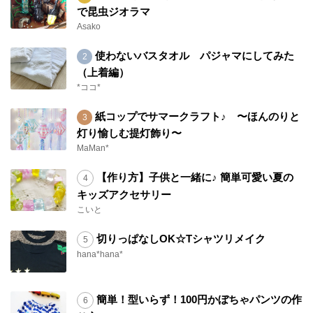
で昆虫ジオラマ
Asako
使わないバスタオル パジャマにしてみた
（上着編）
*ココ*
紙コップでサマークラフト♪ 〜ほんのりと
灯り愉しむ提灯飾り〜
MaMan*
【作り方】子供と一緒に♪ 簡単可愛い夏の
キッズアクセサリー
こいと
切りっぱなしOK☆Tシャツリメイク
hana*hana*
簡単！型いらず！100円かぼちゃパンツの作