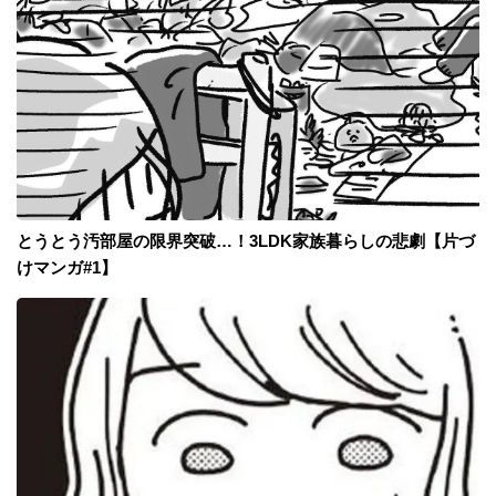
とうとう汚部屋の限界突破…！3LDK家族暮らしの悲劇【片づ
けマンガ#1】