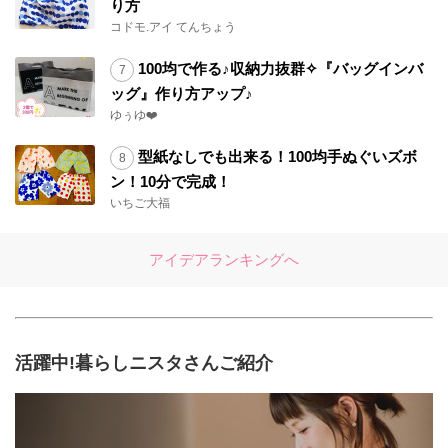
り方
コドモ.アイ てんちょう
100均で作る♪収納力抜群✧『バッグインバ
ッグ』作り方アップ♪
ゆぅゆ❤️
型紙なしでも出来る！100均手ぬぐいズボ
ン！10分で完成！
いちご大福
アイデアランキングへ
活躍中!暮らしニスタさんご紹介