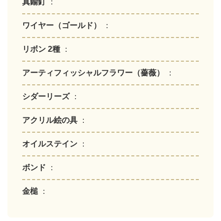
真鍮釘
：
ワイヤー（ゴールド）
：
リボン 2種
：
アーティフィッシャルフラワー（薔薇）
：
シダーリーズ
：
アクリル絵の具
：
オイルステイン
：
ボンド
：
金槌
：