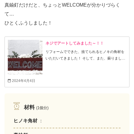
真鍮釘だけだと、ちょっとWELCOMEが分かりづらく
て…
ひとくふうしました！
ネジでアートしてみました～！！
リフォームでできた、捨てられるヒノキの角材を
いただいてきました！ そして、また、蘇りまし
た！ タッピングネジを使って、WELCOMEボード
ができました～。 SDGSです！ 幅36.5㎝×高さ
10.5㎝×奥行き4.5㎝。
2024年4月4日
材料
(1個分)
ヒノキ角材
：