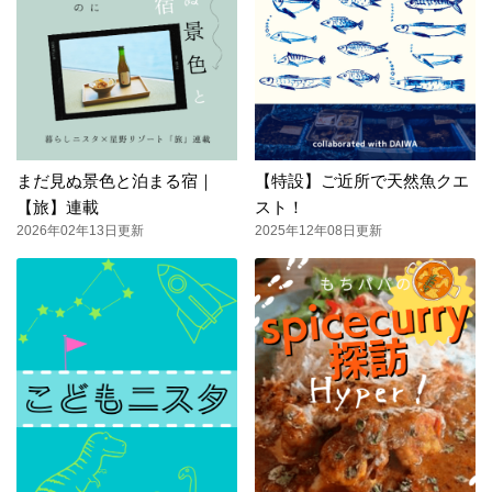
まだ見ぬ景色と泊まる宿｜
【特設】ご近所で天然魚クエ
【旅】連載
スト！
2026年02年13日更新
2025年12年08日更新