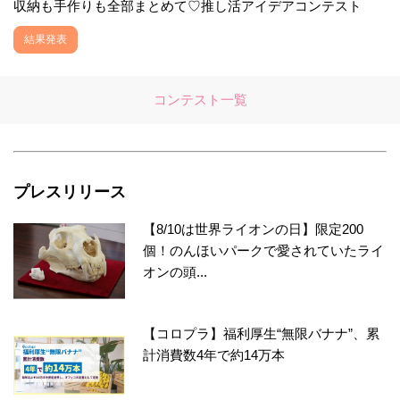
収納も手作りも全部まとめて♡推し活アイデアコンテスト
結果発表
コンテスト一覧
プレスリリース
【8/10は世界ライオンの日】限定200
個！のんほいパークで愛されていたライ
オンの頭...
【コロプラ】福利厚生“無限バナナ”、累
計消費数4年で約14万本