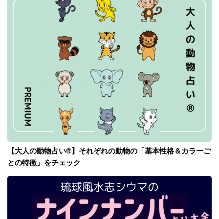
【大人の動物占い®】それぞれの動物の「基本性格＆カラーご
との特徴」をチェック