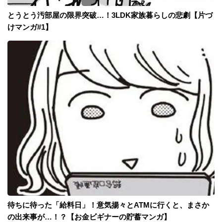
とうとう汚部屋の限界突破…！3LDK家族暮らしの悲劇【片づ
けマンガ#1】
待ちに待った「給料日」！意気揚々とATMに行くと、まさか
の出来事が…！？【お金ビギナーの貯蓄マンガ】