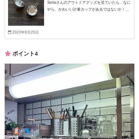
Seriaさんのアウトドアグッズを見ていたら、なに
やら、かわいい計量カップがあるではないか！！
正直、フォルムの可愛さに食いつき、何かしら便
利そうってくらいの気持ちで買ってしまったんだ
けど、なかなかお家キッチンで活躍してくれてま
2023年8月25日
す(^^) 刻んだ薬味、合わせ調味料など、ちょっと
したモノを、一時的に入れておくとか。お料理の
味みに使ったり… テイスティングの時は、素材が
ポイント4
ステンレスだから、少し冷めるようにクルクルと
カップを回します（笑） フックがある事で、目の
前にぶら下げておける。 つまりは、すぐに取れる
し、使い終われば、すぐに戻せる…これ、私にと
っては大事な要素なんです(^^)v あと2個買い足し
て、お料理の容器としても使えるなーって思って
るところです。 お酒のお供プレートに、ナッツ・
レーズンバター・オリーブとか入ってても、可愛
いと思いませんか？