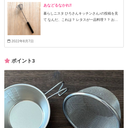
あなどるなかれ‼︎
暮らしニスタ ひろさんキッチンさん♪の投稿を見
て なんだ、これは？ レタスが一品料理？？ お店
級に美味しくなる？？？ 記事に食いつきました‼︎
乳化させるためには、どうしたら良いのか？
ドレッシングボトルを買い、
2022年8月7日
振りまくる！ ↓↓↓ ウチは手作りドレッシングの場
合、使い切り分しか作らないので、毎回、ドレッ
シング容器を洗うのが面倒なので却下 ミルクフォ
ポイント3
ーマーがいいかも！ ↓↓↓ ドレッシングに使うオイ
ルをゴシゴシ洗うには耐えられそうにもなく、し
かも電池が必要なので却下 やはりミニ泡立てがベ
ストか！ ↓↓↓ ミニ泡立ては悪くはないけど、勢い
よく混ぜた時、ボウルなど受ける側が大きくない
とこぼれてしまうのと、勢いよく混ぜる労力が要
りそうなので却下 「なにかベストな方法があるは
ず」とセリアさんをウロウロしていて発見‼︎ 正直
なところ、半信半疑で買いましたが、あなどるな
かれ 良い仕事するではないか (^_^)v