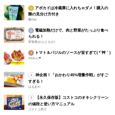
アボカドは冷蔵庫に入れちゃダメ！購入の
際の見分け方付き
舞mai
電磁加熱だけで、肉と野菜がたっぷり食べ
られる！
菅智香(かんともか)
トマト＆バジルのソースが旨すぎて( *´艸｀)
izuみん❤
神企画！「おかわり45%増量作戦」がすご
すぎる！
はるあや
【永久保存版】コストコのオキシクリーン
の値段と使い方マニュアル
コストコ男子