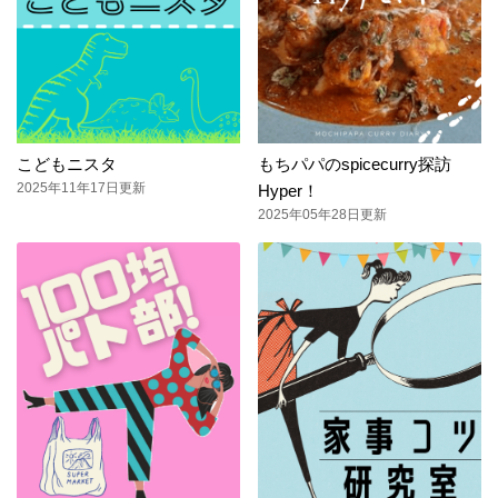
こどもニスタ
もちパパのspicecurry探訪
2025年11年17日更新
Hyper！
2025年05年28日更新