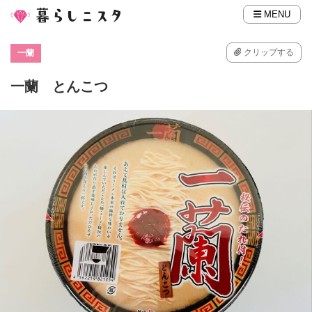
MENU
クリップする
一蘭
一蘭 とんこつ