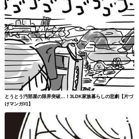
とうとう汚部屋の限界突破…！3LDK家族暮らしの悲劇【片づ
けマンガ#1】