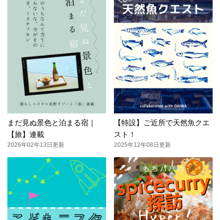
まだ見ぬ景色と泊まる宿｜
【特設】ご近所で天然魚クエ
【旅】連載
スト！
2026年02年13日更新
2025年12年08日更新