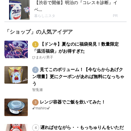
【渋谷で開催】明治の『コレスキ診断』イ
ベ...
暮らしニスタ
PR
「ショップ」の人気アイデア
【ドンキ】夏なのに福袋発見！数量限定
「温活福袋」がお得すぎた
ひまわり男子
見てこのボリューム！【今ならからあげク
ン増量】更にクーポンがあれば無料になっちゃ
う
智兎瀬
レンジ容器でご飯を炊いてみた！
🌠mahiro🌠
遅ればせながら・・もっちゅりんをいただ