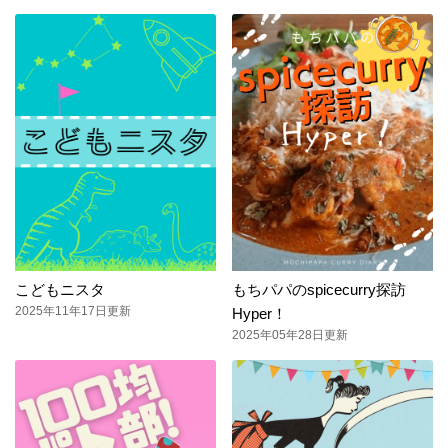
こどもニスタ
もちパパのspicecurry探訪
2025年11年17日更新
Hyper！
2025年05年28日更新