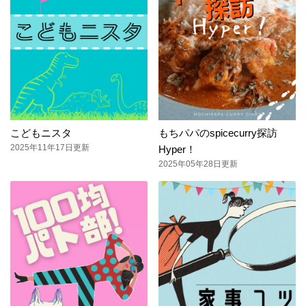
こどもニスタ
もちパパのspicecurry探訪
2025年11年17日更新
Hyper！
2025年05年28日更新