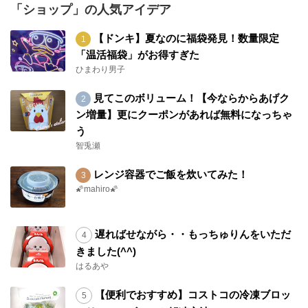
「ショップ」の人気アイデア
【ドンキ】夏なのに福袋発見！数量限定
「温活福袋」がお得すぎた
ひまわり男子
見てこのボリューム！【今ならからあげク
ン増量】更にクーポンがあれば無料になっちゃ
う
智兎瀬
レンジ容器でご飯を炊いてみた！
🌠mahiro🌠
遅ればせながら・・もっちゅりんをいただ
きました(^^)
はるあや
【便利でおすすめ】コストコの冷凍ブロッ