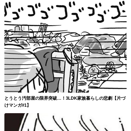
とうとう汚部屋の限界突破…！3LDK家族暮らしの悲劇【片づ
けマンガ#1】