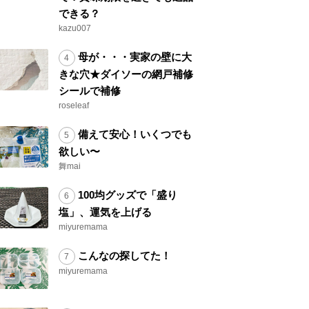
できる？
kazu007
母が・・・実家の壁に大
きな穴★ダイソーの網戸補修
シールで補修
roseleaf
備えて安心！いくつでも
欲しい〜
舞mai
100均グッズで「盛り
塩」、運気を上げる
miyuremama
こんなの探してた！
miyuremama