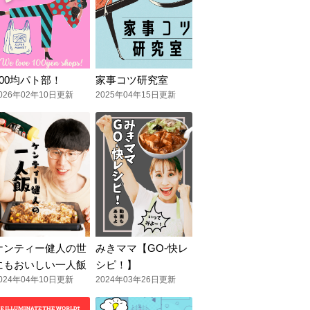
100均パト部！
家事コツ研究室
026年02年10日更新
2025年04年15日更新
ケンティー健人の世
みきママ【GO-快レ
にもおいしい一人飯
シピ！】
024年04年10日更新
2024年03年26日更新