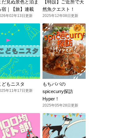
まだ見ぬ景色と泊ま
【特設】ご近所で天
る宿｜【旅】連載
然魚クエスト！
026年02年13日更新
2025年12年08日更新
こどもニスタ
もちパパの
025年11年17日更新
spicecurry探訪
Hyper！
2025年05年28日更新