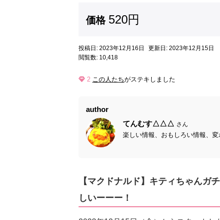
520円
価格
投稿日: 2023年12月16日
更新日: 2023年12月15日
閲覧数: 10,418
2
この人たち
がステキしました
author
てんむす△△△
さん
楽しい情報、おもしろい情報、変わ
【マクドナルド】キティちゃんガチ
しいーーー！