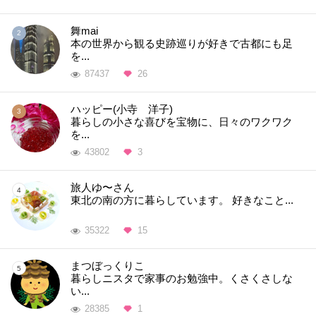
舞mai
本の世界から観る史跡巡りが好きで古都にも足
を...
87437
26
ハッピー(小寺 洋子)
暮らしの小さな喜びを宝物に、日々のワクワク
を...
43802
3
旅人ゆ〜さん
東北の南の方に暮らしています。 好きなこと...
35322
15
まつぼっくりこ
暮らしニスタで家事のお勉強中。くさくさしな
い...
28385
1