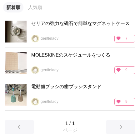
新着順
人気順
セリアの強力な磁石で簡単なマグネットケース
gentlelady
7
MOLESKINEのスケジュールをつくる
gentlelady
9
電動歯ブラシの歯ブラシスタンド
gentlelady
9
1
/
1
ページ