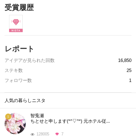
受賞履歴
レポート
アイデアが見られた回数
16,850
ステキ数
25
フォロワー数
1
人気の暮らしニスタ
智兎瀬
ちとせと申します(*^▽^*) 元ホテル従...
128005
7