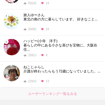
55532
14
旅人ゆ〜さん
東北の南の方に暮らしています。 好きなこと...
35082
24
ハッピー(小寺 洋子)
暮らしの中にある小さな喜びを宝物に。大阪在
住...
25913
4
ねこじゃらし
介護が終わったらもう72歳になっていました。...
22915
13
ユーザーランキング一覧をみる