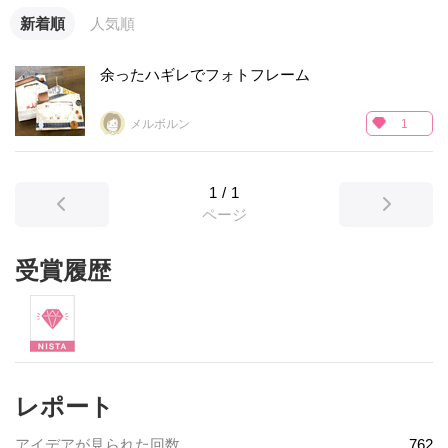
新着順
人気順
余ったハギレでフォトフレーム
メルボルン
1
1
/
1
ページ
受賞履歴
レポート
アイデアが見られた回数
762