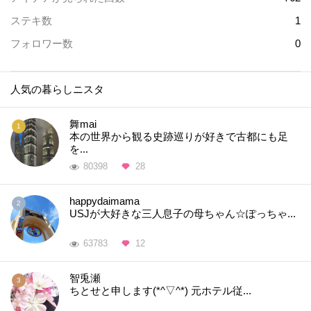
ステキ数
1
フォロワー数
0
人気の暮らしニスタ
舞mai
本の世界から観る史跡巡りが好きで古都にも足
を...
80398
28
happydaimama
USJが大好きな三人息子の母ちゃん☆ぽっちゃ...
63783
12
智兎瀬
ちとせと申します(*^▽^*) 元ホテル従...