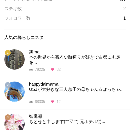
ステキ数
2
フォロワー数
1
人気の暮らしニスタ
舞mai
本の世界から観る史跡巡りが好きで古都にも足
を...
79225
32
happydaimama
USJが大好きな三人息子の母ちゃん☆ぽっちゃ...
68335
12
智兎瀬
ちとせと申します(*^▽^*) 元ホテル従...