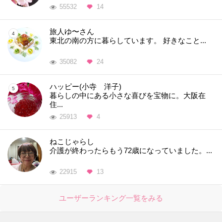
55532
14
旅人ゆ〜さん
東北の南の方に暮らしています。 好きなこと...
35082
24
ハッピー(小寺 洋子)
暮らしの中にある小さな喜びを宝物に。大阪在
住...
25913
4
ねこじゃらし
介護が終わったらもう72歳になっていました。...
22915
13
ユーザーランキング一覧をみる