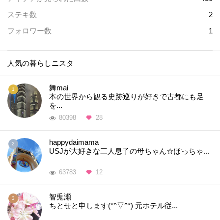
ステキ数
2
フォロワー数
1
人気の暮らしニスタ
舞mai
本の世界から観る史跡巡りが好きで古都にも足
を...
80398
28
happydaimama
USJが大好きな三人息子の母ちゃん☆ぽっちゃ...
63783
12
智兎瀬
ちとせと申します(*^▽^*) 元ホテル従...