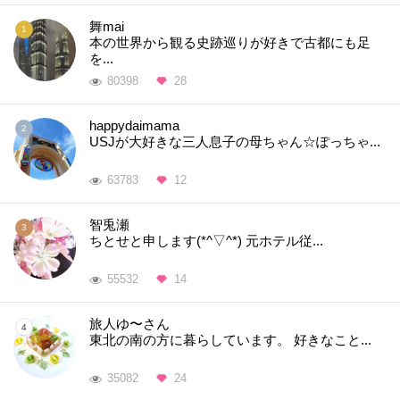
舞mai
本の世界から観る史跡巡りが好きで古都にも足
を...
80398
28
happydaimama
USJが大好きな三人息子の母ちゃん☆ぽっちゃ...
63783
12
智兎瀬
ちとせと申します(*^▽^*) 元ホテル従...
55532
14
旅人ゆ〜さん
東北の南の方に暮らしています。 好きなこと...
35082
24