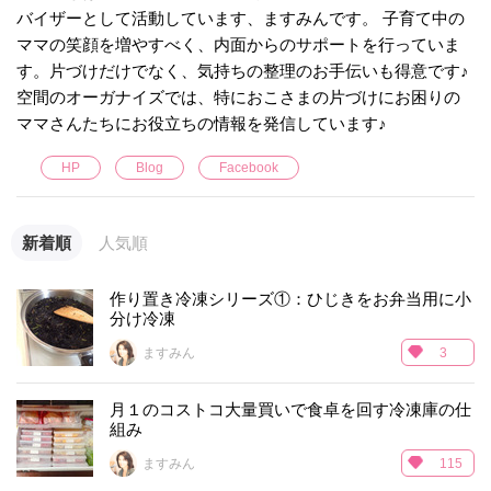
バイザーとして活動しています、ますみんです。 子育て中の
ママの笑顔を増やすべく、内面からのサポートを行っていま
す。片づけだけでなく、気持ちの整理のお手伝いも得意です♪
空間のオーガナイズでは、特におこさまの片づけにお困りの
ママさんたちにお役立ちの情報を発信しています♪
HP
Blog
Facebook
新着順
人気順
作り置き冷凍シリーズ①：ひじきをお弁当用に小
分け冷凍
ますみん
3
月１のコストコ大量買いで食卓を回す冷凍庫の仕
組み
ますみん
115