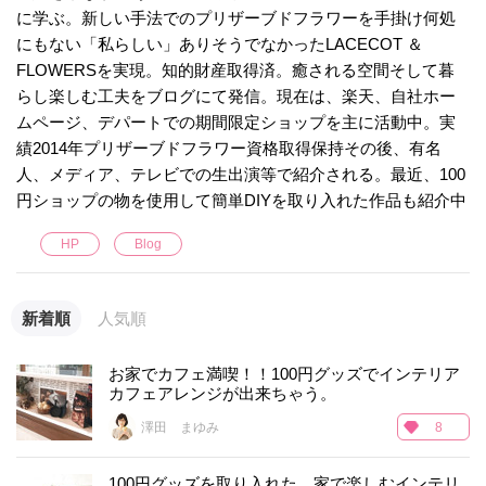
に学ぶ。新しい手法でのプリザーブドフラワーを手掛け何処
にもない「私らしい」ありそうでなかったLACECOT ＆
FLOWERSを実現。知的財産取得済。癒される空間そして暮
らし楽しむ工夫をブログにて発信。現在は、楽天、自社ホー
ムページ、デパートでの期間限定ショップを主に活動中。実
績2014年プリザーブドフラワー資格取得保持その後、有名
人、メディア、テレビでの生出演等で紹介される。最近、100
円ショップの物を使用して簡単DIYを取り入れた作品も紹介中
HP
Blog
新着順
人気順
お家でカフェ満喫！！100円グッズでインテリア
カフェアレンジが出来ちゃう。
澤田 まゆみ
8
100円グッズを取り入れた、家で楽しむインテリ