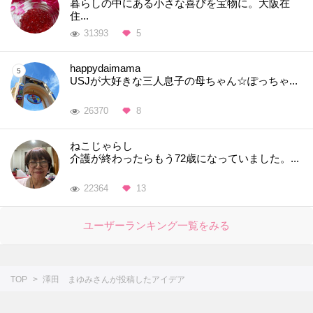
暮らしの中にある小さな喜びを宝物に。大阪在
住...
31393
5
happydaimama
USJが大好きな三人息子の母ちゃん☆ぽっちゃ...
26370
8
ねこじゃらし
介護が終わったらもう72歳になっていました。...
22364
13
ユーザーランキング一覧をみる
TOP
澤田 まゆみさんが投稿したアイデア