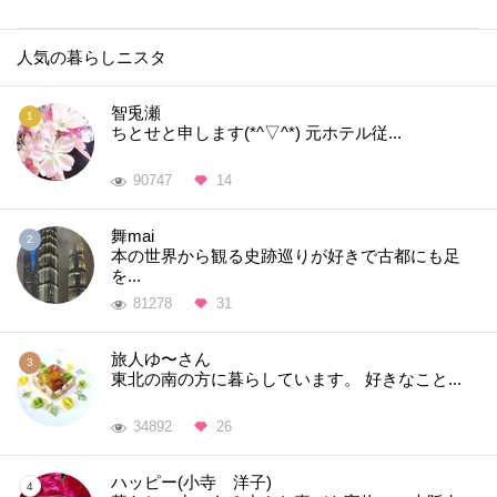
人気の暮らしニスタ
智兎瀬
ちとせと申します(*^▽^*) 元ホテル従...
90747
14
舞mai
本の世界から観る史跡巡りが好きで古都にも足
を...
81278
31
旅人ゆ〜さん
東北の南の方に暮らしています。 好きなこと...
34892
26
ハッピー(小寺 洋子)