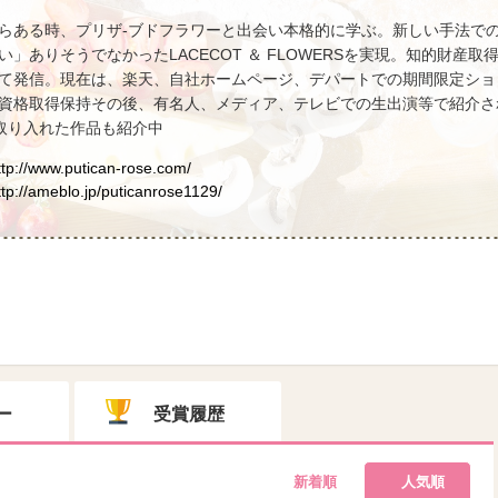
らある時、プリザ-ブドフラワーと出会い本格的に学ぶ。新しい手法で
い」ありそうでなかったLACECOT ＆ FLOWERSを実現。知的財産
て発信。現在は、楽天、自社ホームページ、デパートでの期間限定ショッ
資格取得保持その後、有名人、メディア、テレビでの生出演等で紹介され
を取り入れた作品も紹介中
ttp://www.putican-rose.com/
ttp://ameblo.jp/puticanrose1129/
ー
受賞履歴
新着順
人気順