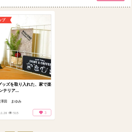
ップ
円グッズを取り入れた、家で楽
テリア...
澤田 まゆみ
3
11.28
515