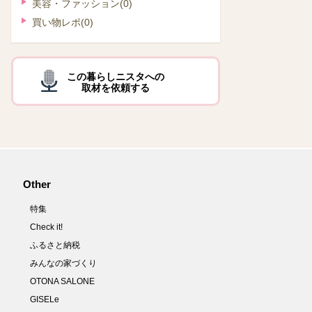
美容・ファッション
(0)
買い物レポ
(0)
この暮らしニスタへの
取材を依頼する
Other
特集
Check it!
ふるさと納税
みんなの家づくり
OTONA SALONE
GISELe