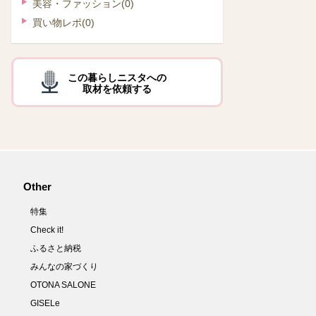
美容・ファッション
(0)
買い物レポ
(0)
この暮らしニスタへの
取材を依頼する
Other
特集
Check it!
ふるさと納税
みんなの家づくり
OTONA SALONE
GISELe