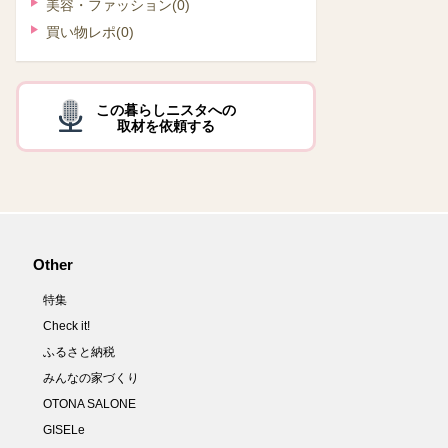
美容・ファッション
(0)
買い物レポ
(0)
この暮らしニスタへの
取材を依頼する
Other
特集
Check it!
ふるさと納税
みんなの家づくり
OTONA SALONE
GISELe