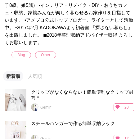
子8歳、娘5歳） ▪️インテリア・リメイク・DIY・おうちカフ
ェ・収納、家族みんなが楽しく暮らせるお家作りを目指して
います。 ▪️アメブロ公式トップブロガー、ライターとして活動
中。 ▪️2017年2月 KADOKAWAより初著書 『探さない暮らし』
を出版しました。 ◼︎2018年整理収納アドバイザー取得 よろし
くお願いします。
Blog
Other
新着順
人気順
クリップがなくならない！簡単便利なクリップ封
筒＊
Gemini
20
スチールハンガーで作る簡単収納ラック
Gemini
17