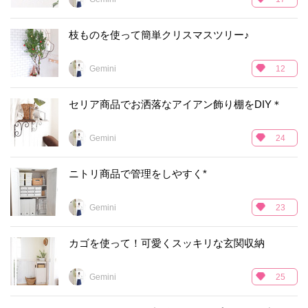
枝ものを使って簡単クリスマスツリー♪
Gemini
12
セリア商品でお洒落なアイアン飾り棚をDIY＊
Gemini
24
ニトリ商品で管理をしやすく*
Gemini
23
カゴを使って！可愛くスッキリな玄関収納
Gemini
25