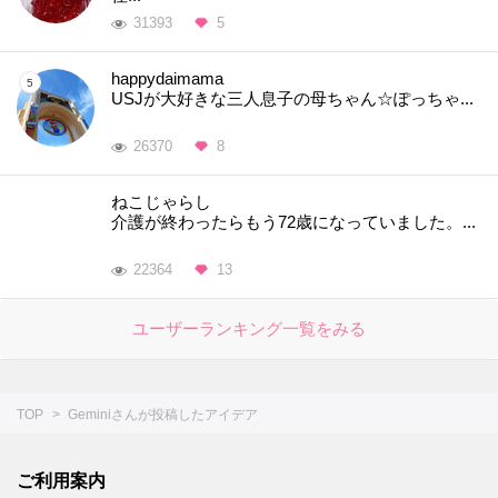
31393
5
happydaimama
USJが大好きな三人息子の母ちゃん☆ぽっちゃ...
26370
8
ねこじゃらし
介護が終わったらもう72歳になっていました。...
22364
13
ユーザーランキング一覧をみる
TOP
Geminiさんが投稿したアイデア
ご利用案内