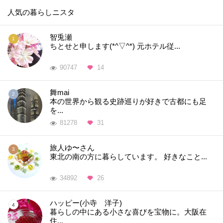
人気の暮らしニスタ
智兎瀬
ちとせと申します(*^▽^*) 元ホテル従...
90747
14
舞mai
本の世界から観る史跡巡りが好きで古都にも足
を...
81278
31
旅人ゆ〜さん
東北の南の方に暮らしています。 好きなこと...
34892
26
ハッピー(小寺 洋子)
暮らしの中にある小さな喜びを宝物に。大阪在
住...