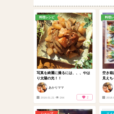
料理レシピ
料理レ
写真を綺麗に撮るには、、、やは
空き箱
り太陽の光！！
見えち
あかりママ
2
2016.01.21
264
2016.
ショップ
リメ