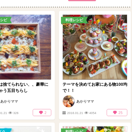
シピ
料理レシピ
は捨てられない、、豪華に
テーマを決めてお家にある物100均
ゃう五目ちらし
で！！
あかりママ
あかりママ
2
25
01.21
326
2016.01.21
4054
イク
料理レシピ