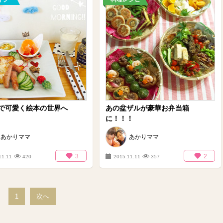
で可愛く絵本の世界へ
あの盆ザルが豪華お弁当箱
に！！！
あかりママ
あかりママ
3
2
11.11
420
2015.11.11
357
1
次へ