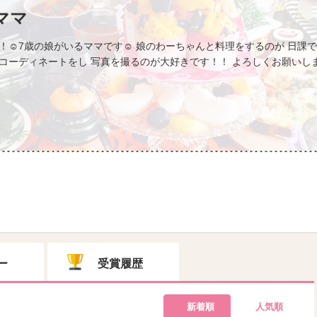
ママ
！☺︎7歳の娘がいるママです☺︎ 娘のわーちゃんと料理をするのが 日課で
ーディネートをし 写真を撮るのが大好きです！！ よろしくお願いします！^_^ In
ー
受賞履歴
新着順
人気順