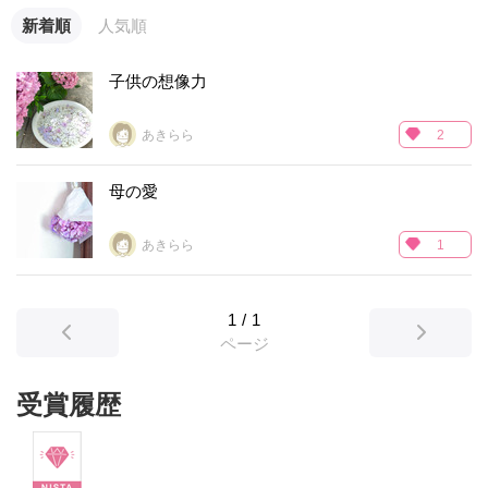
新着順
人気順
子供の想像力
あきらら
2
母の愛
あきらら
1
1
/
1
ページ
受賞履歴