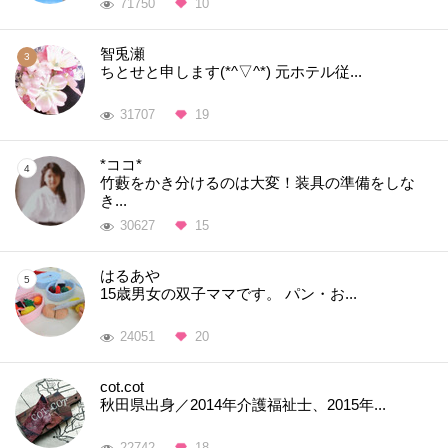
71750
10
智兎瀬
ちとせと申します(*^▽^*) 元ホテル従...
31707
19
*ココ*
竹藪をかき分けるのは大変！装具の準備をしな
き...
30627
15
はるあや
15歳男女の双子ママです。 パン・お...
24051
20
cot.cot
秋田県出身／2014年介護福祉士、2015年...
22742
18