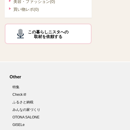
美容・ファッション
(0)
買い物レポ
(0)
この暮らしニスタへの
取材を依頼する
Other
特集
Check it!
ふるさと納税
みんなの家づくり
OTONA SALONE
GISELe