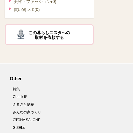
美容・ファッション
(0)
買い物レポ
(0)
この暮らしニスタへの
取材を依頼する
Other
特集
Check it!
ふるさと納税
みんなの家づくり
OTONA SALONE
GISELe