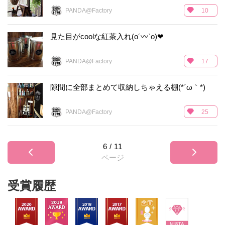
PANDA@Factory
10
見た目がcoolな紅茶入れ(o´〰`o)❤
PANDA@Factory
17
隙間に全部まとめて収納しちゃえる棚(*´ω｀*)
PANDA@Factory
25
6
/
11
ページ
受賞履歴