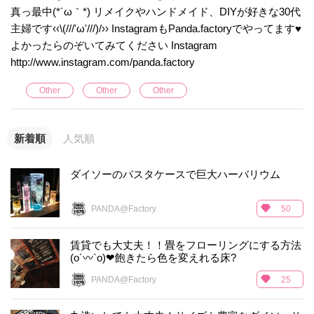
真っ最中(*´ω｀*) リメイクやハンドメイド、DIYが好きな30代
主婦です‹‹\(///'ω'///)/›› InstagramもPanda.factoryでやってます♥️
よかったらのぞいてみてください Instagram
http://www.instagram.com/panda.factory
Other
Other
Other
新着順
人気順
ダイソーのパスタケースで巨大ハーバリウム
PANDA@Factory
50
賃貸でも大丈夫！！畳をフローリングにする方法
(o´〰`o)❤飽きたら色を変えれる床?
PANDA@Factory
25