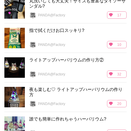
丸洗いしても大丈夫！サイズも豊富なダイソーサ
ンダル?
PANDA@Factory
17
指で拭くだけお口スッキリ?
PANDA@Factory
10
ライトアップハーバリウムの作り方②
PANDA@Factory
32
夜も楽しむ♡ ライトアップハーバリウムの作り
方
PANDA@Factory
20
誰でも簡単に作れちゃうハーバリウム?