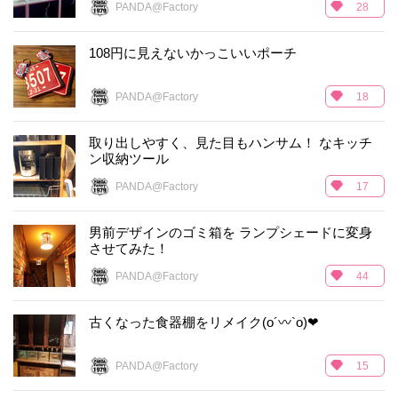
PANDA@Factory
28
108円に見えないかっこいいポーチ
PANDA@Factory
18
取り出しやすく、見た目もハンサム！ なキッチ
ン収納ツール
PANDA@Factory
17
男前デザインのゴミ箱を ランプシェードに変身
させてみた！
PANDA@Factory
44
古くなった食器棚をリメイク(o´〰`o)❤
PANDA@Factory
15