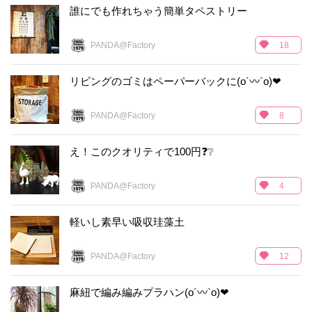
誰にでも作れちゃう簡単タペストリー
PANDA@Factory
18
リビングのゴミはペーパーバックに(o´〰`o)❤
PANDA@Factory
8
え！このクオリティで100円❓❔
PANDA@Factory
4
軽いし素早い吸収珪藻土
PANDA@Factory
12
麻紐で編み編みプラハン(o´〰`o)❤