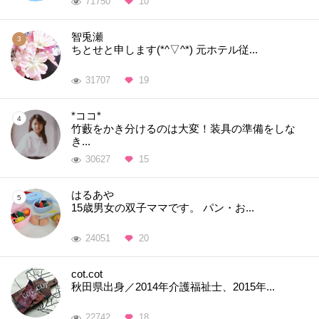
71750
10
智兎瀬
ちとせと申します(*^▽^*) 元ホテル従...
31707
19
*ココ*
竹藪をかき分けるのは大変！装具の準備をしな
き...
30627
15
はるあや
15歳男女の双子ママです。 パン・お...
24051
20
cot.cot
秋田県出身／2014年介護福祉士、2015年...
22742
18