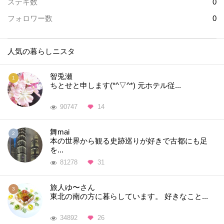
ステキ数
0
フォロワー数
0
人気の暮らしニスタ
智兎瀬
ちとせと申します(*^▽^*) 元ホテル従...
90747
14
舞mai
本の世界から観る史跡巡りが好きで古都にも足
を...
81278
31
旅人ゆ〜さん
東北の南の方に暮らしています。 好きなこと...
34892
26