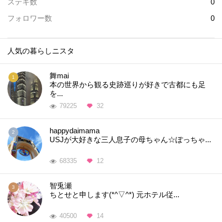
ステキ数
0
フォロワー数
0
人気の暮らしニスタ
舞mai
本の世界から観る史跡巡りが好きで古都にも足
を...
79225
32
happydaimama
USJが大好きな三人息子の母ちゃん☆ぽっちゃ...
68335
12
智兎瀬
ちとせと申します(*^▽^*) 元ホテル従...
40500
14