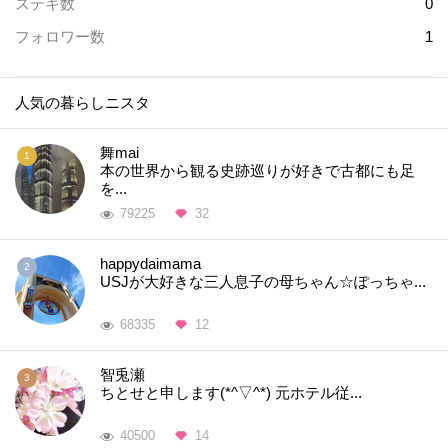
ステキ数
0
フォロワー数
1
人気の暮らしニスタ
舞mai
本の世界から観る史跡巡りが好きで古都にも足
を...
79225
32
happydaimama
USJが大好きな三人息子の母ちゃん☆ぽっちゃ...
68335
12
智兎瀬
ちとせと申します(*^▽^*) 元ホテル従...
40500
14