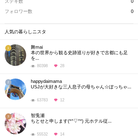
ステキ数
0
フォロワー数
0
人気の暮らしニスタ
舞mai
本の世界から観る史跡巡りが好きで古都にも足
を...
80398
28
happydaimama
USJが大好きな三人息子の母ちゃん☆ぽっちゃ...
63783
12
智兎瀬
ちとせと申します(*^▽^*) 元ホテル従...
55532
14